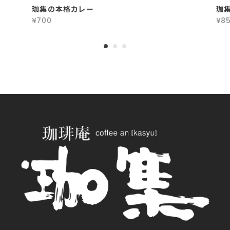
珈集の本格カレー
珈
¥700
¥8