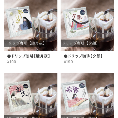
●ドリップ珈琲【朧月夜】
●ドリップ珈琲【夕顔】
¥190
¥190