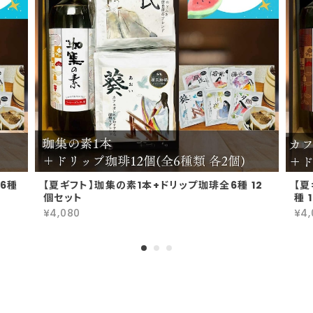
6種
【夏ギフト】珈集の素1本+ドリップ珈琲全6種 12
【夏
個セット
種 
¥4,080
¥4,