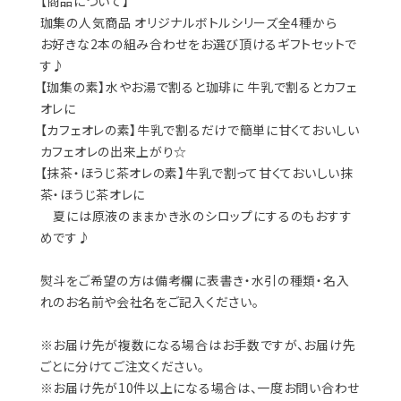
【商品について】
珈集の人気商品 オリジナルボトルシリーズ全4種から
お好きな2本の組み合わせをお選び頂けるギフトセットで
す♪
【珈集の素】水やお湯で割ると珈琲に 牛乳で割るとカフェ
オレに
【カフェオレの素】牛乳で割るだけで簡単に甘くておいしい
カフェオレの出来上がり☆
【抹茶・ほうじ茶オレの素】牛乳で割って甘くておいしい抹
茶・ほうじ茶オレに
夏には原液のままかき氷のシロップにするのもおすす
めです♪
熨斗をご希望の方は備考欄に表書き・水引の種類・名入
れのお名前や会社名をご記入ください。
※お届け先が複数になる場合はお手数ですが、お届け先
ごとに分けてご注文ください。
※お届け先が10件以上になる場合は、一度お問い合わせ