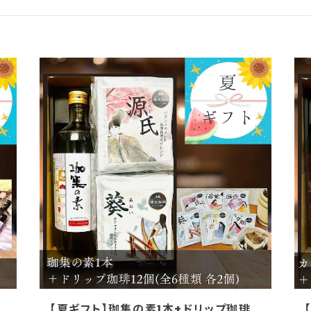
【夏ギフト】珈集の素1本+ドリップ珈琲